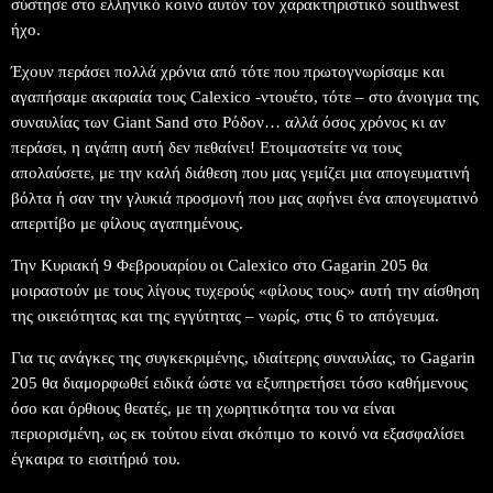
σύστησε στο ελληνικό κοινό αυτόν τον χαρακτηριστικό southwest
ήχο.
Έχουν περάσει πολλά χρόνια από τότε που πρωτογνωρίσαμε και
αγαπήσαμε ακαριαία τους Calexico -ντουέτο, τότε – στο άνοιγμα της
συναυλίας των Giant Sand στο Ρόδον… αλλά όσος χρόνος κι αν
περάσει, η αγάπη αυτή δεν πεθαίνει! Ετοιμαστείτε να τους
απολαύσετε, με την καλή διάθεση που μας γεμίζει μια απογευματινή
βόλτα ή σαν την γλυκιά προσμονή που μας αφήνει ένα απογευματινό
απεριτίβο με φίλους αγαπημένους.
Την Κυριακή 9 Φεβρουαρίου οι Calexico στο Gagarin 205 θα
μοιραστούν με τους λίγους τυχερούς «φίλους τους» αυτή την αίσθηση
της οικειότητας και της εγγύτητας – νωρίς, στις 6 το απόγευμα.
Για τις ανάγκες της συγκεκριμένης, ιδιαίτερης συναυλίας, το Gagarin
205 θα διαμορφωθεί ειδικά ώστε να εξυπηρετήσει τόσο καθήμενους
όσο και όρθιους θεατές, με τη χωρητικότητα του να είναι
περιορισμένη, ως εκ τούτου είναι σκόπιμο το κοινό να εξασφαλίσει
έγκαιρα το εισιτήριό του.