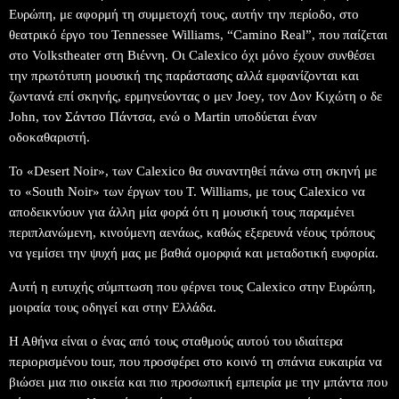
Ευρώπη, με αφορμή τη συμμετοχή τους, αυτήν την περίοδο, στο
θεατρικό έργο του Tennessee Williams, “Camino Real”, που παίζεται
στο Volkstheater στη Βιέννη. Οι Calexico όχι μόνο έχουν συνθέσει
την πρωτότυπη μουσική της παράστασης αλλά εμφανίζονται και
ζωντανά επί σκηνής, ερμηνεύοντας ο μεν Joey, τον Δον Κιχώτη ο δε
John, τον Σάντσο Πάντσα, ενώ ο Martin υποδύεται έναν
οδοκαθαριστή.
Το «Desert Noir», των Calexico θα συναντηθεί πάνω στη σκηνή με
το «South Noir» των έργων του T. Williams, με τους Calexico να
αποδεικνύουν για άλλη μία φορά ότι η μουσική τους παραμένει
περιπλανώμενη, κινούμενη αενάως, καθώς εξερευνά νέους τρόπους
να γεμίσει την ψυχή μας με βαθιά ομορφιά και μεταδοτική ευφορία.
Αυτή η ευτυχής σύμπτωση που φέρνει τους Calexico στην Ευρώπη,
μοιραία τους οδηγεί και στην Ελλάδα.
Η Αθήνα είναι ο ένας από τους σταθμούς αυτού του ιδιαίτερα
περιορισμένου tour, που προσφέρει στο κοινό τη σπάνια ευκαιρία να
βιώσει μια πιο οικεία και πιο προσωπική εμπειρία με την μπάντα που