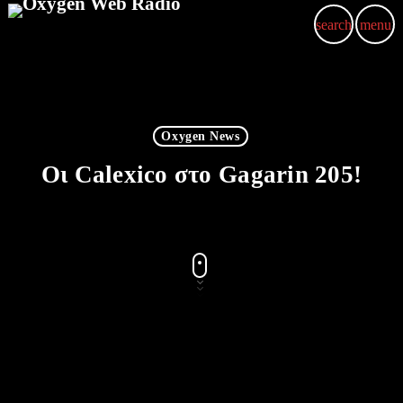
search
menu
p
Oxygen News
Οι Calexico στο Gagarin 205!