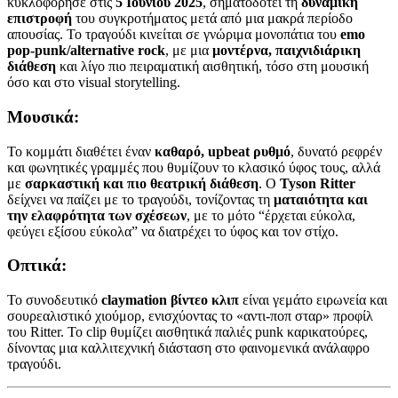
κυκλοφόρησε στις
5 Ιουνίου 2025
, σηματοδοτεί τη
δυναμική
επιστροφή
του συγκροτήματος μετά από μια μακρά περίοδο
απουσίας. Το τραγούδι κινείται σε γνώριμα μονοπάτια του
emo
pop-punk/alternative rock
, με μια
μοντέρνα, παιχνιδιάρικη
διάθεση
και λίγο πιο πειραματική αισθητική, τόσο στη μουσική
όσο και στο visual storytelling.
Μουσικά:
Το κομμάτι διαθέτει έναν
καθαρό, upbeat ρυθμό
, δυνατό ρεφρέν
και φωνητικές γραμμές που θυμίζουν το κλασικό ύφος τους, αλλά
με
σαρκαστική και πιο θεατρική διάθεση
. Ο
Tyson Ritter
δείχνει να παίζει με το τραγούδι, τονίζοντας τη
ματαιότητα και
την ελαφρότητα των σχέσεων
, με το μότο “έρχεται εύκολα,
φεύγει εξίσου εύκολα” να διατρέχει το ύφος και τον στίχο.
Οπτικά:
Το συνοδευτικό
claymation βίντεο κλιπ
είναι γεμάτο ειρωνεία και
σουρεαλιστικό χιούμορ, ενισχύοντας το «αντι-ποπ σταρ» προφίλ
του Ritter. Το clip θυμίζει αισθητικά παλιές punk καρικατούρες,
δίνοντας μια καλλιτεχνική διάσταση στο φαινομενικά ανάλαφρο
τραγούδι.