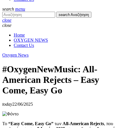
search
menu
search
Αναζήτηση
close
close
Home
OXYGEN NEWS
Contact Us
Oxygen News
#OxygenNewMusic: All-
American Rejects – Easy
Come, Easy Go
today
22/06/2025
Το
“Easy Come, Easy Go”
των
All-American Rejects
, που