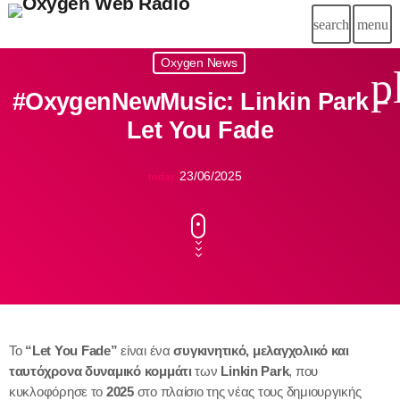
search
menu
Oxygen News
p
#OxygenNewMusic: Linkin Park –
Let You Fade
23/06/2025
today
Το
“Let You Fade”
είναι ένα
συγκινητικό, μελαγχολικό και
ταυτόχρονα δυναμικό κομμάτι
των
Linkin Park
, που
κυκλοφόρησε το
2025
στο πλαίσιο της νέας τους δημιουργικής