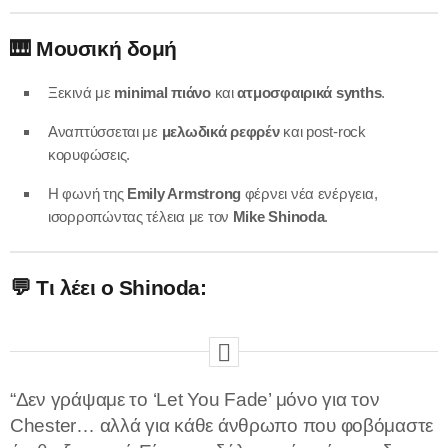
🎹
Μουσική δομή
Ξεκινά με
minimal πιάνο
και
ατμοσφαιρικά synths
.
Αναπτύσσεται με
μελωδικά ρεφρέν
και post-rock
κορυφώσεις.
Η φωνή της
Emily Armstrong
φέρνει νέα ενέργεια,
ισορροπώντας τέλεια με τον
Mike Shinoda
.
💬 Τι λέει ο Shinoda:
“Δεν γράψαμε το ‘Let You Fade’ μόνο για τον
Chester… αλλά για κάθε άνθρωπο που φοβόμαστε