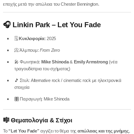
εποχής μετά την απώλεια του Chester Bennington.
🎧
Linkin Park – Let You Fade
🗓
Κυκλοφορία:
2025
📀 Άλμπουμ:
From Zero
🎤 Φωνητικά:
Mike Shinoda
&
Emily Armstrong
(νέα
τραγουδίστρια του σχήματος)
🎵 Στυλ: Alternative rock / cinematic rock με ηλεκτρονικά
στοιχεία
🎛 Παραγωγή: Mike Shinoda
🎼
Θεματολογία & Στίχοι
Το
“Let You Fade”
αγγίζει το θέμα της
απώλειας και της μνήμης
,